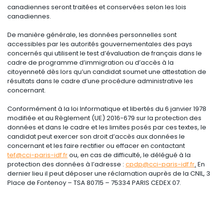
canadiennes seront traitées et conservées selon les lois
canadiennes.
De manière générale, les données personnelles sont
accessibles par les autorités gouvernementales des pays
concernés qui utilisent le test d’évaluation de français dans le
cadre de programme d’immigration ou d’accès à la
citoyenneté dès lors qu’un candidat soumet une attestation de
résultats dans le cadre d’une procédure administrative les
concernant.
Conformément à la loi Informatique et libertés du 6 janvier 1978
modifiée et au Règlement (UE) 2016-679 sur la protection des
données et dans le cadre et les limites posés par ces textes, le
candidat peut exercer son droit d’accès aux données le
concernant et les faire rectifier ou effacer en contactant
tef@cci-paris-idf.fr
ou, en cas de difficulté, le délégué à la
protection des données à l’adresse :
cpdp@cci-paris-idf.fr
.
En
dernier lieu il peut déposer une réclamation auprès de la CNIL, 3
Place de Fontenoy – TSA 80715 – 75334 PARIS CEDEX 07.