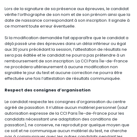
Lors de la signature de sa présence aux épreuves, le candidat
vérifie l’orthographe de son nom et de son prénom ainsi que la
date de naissance correspondant à son inscription. Il signale à
ce moment toute erreur éventuelle.
Si la modification demandée fait apparaître que le candidat a
déjà passé une des épreuves dans un délai inférieur ou égal
aux 30 jours précédant la session, l’attestation de résultats ne
sera pas éditée et le candidat ne pourra pas prétendre à un
remboursement de son inscription. La CCI Paris Île-de-France
ne procèdera ultérieurement à aucune modification non
signalée le jour du test et aucune correction ne pourra être
effectuée une fois l’attestation de résultats communiquée.
Respect des consignes d’organisation
Le candidat respecte les consignes d’organisation du centre
agréé de passation. Il n’utilise aucun matériel personnel (sauf
autorisation expresse de la CCI Paris Île-de-France pour les
candidats nécessitant une adaptation des conditions de
passation), ne conserve, ne reproduit par quelque moyen que
ce soit et ne communique aucun matériel du test, ne cherche
pas à communiquer avec les autres candidats pendant les